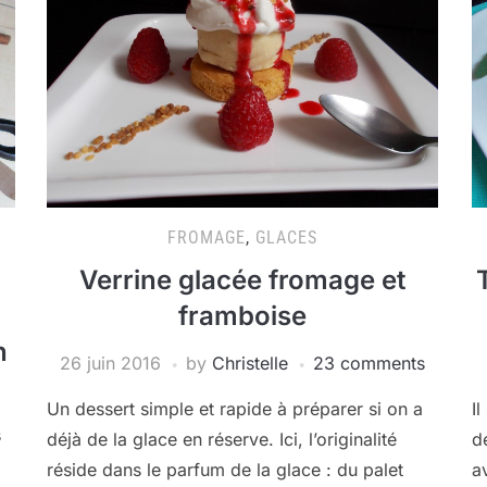
FROMAGE
,
GLACES
Verrine glacée fromage et
framboise
n
26 juin 2016
by
Christelle
23 comments
Un dessert simple et rapide à préparer si on a
Il
s
déjà de la glace en réserve. Ici, l’originalité
d
réside dans le parfum de la glace : du palet
a