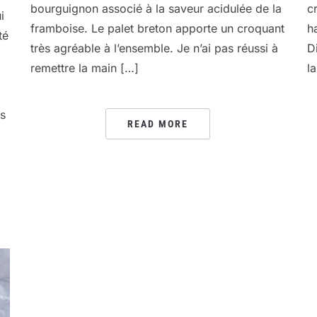
bourguignon associé à la saveur acidulée de la
c
i
framboise. Le palet breton apporte un croquant
h
té
très agréable à l’ensemble. Je n’ai pas réussi à
D
remettre la main […]
l
is
READ MORE