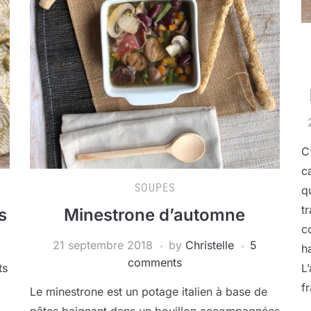
C
c
SOUPES
q
t
s
Minestrone d’automne
c
21 septembre 2018
by
Christelle
5
h
comments
ts
L
f
Le minestrone est un potage italien à base de