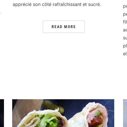
apprécié son côté rafraîchissant et sucré.
p
s
p
f
READ MORE
a
s
p
e