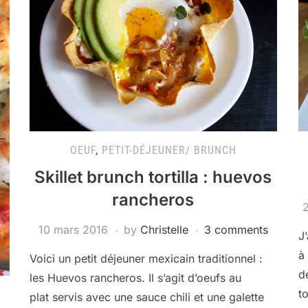
OEUF
,
PETIT-DÉJEUNER/ BRUNCH
Skillet brunch tortilla : huevos
rancheros
2
10 mars 2016
by
Christelle
3 comments
J
à
Voici un petit déjeuner mexicain traditionnel :
d
les Huevos rancheros. Il s’agit d’oeufs au
t
plat servis avec une sauce chili et une galette