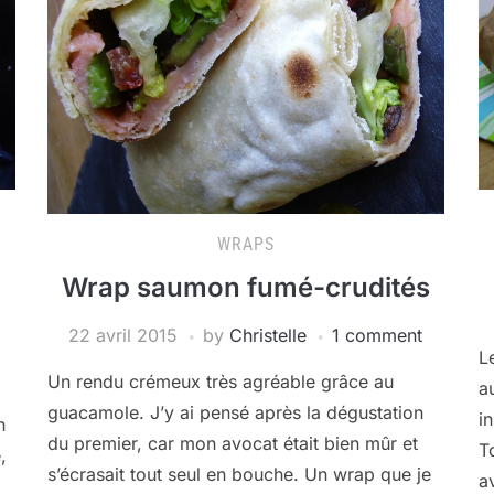
WRAPS
Wrap saumon fumé-crudités
22 avril 2015
by
Christelle
1 comment
L
Un rendu crémeux très agréable grâce au
a
guacamole. J’y ai pensé après la dégustation
i
n
du premier, car mon avocat était bien mûr et
T
,
s’écrasait tout seul en bouche. Un wrap que je
a