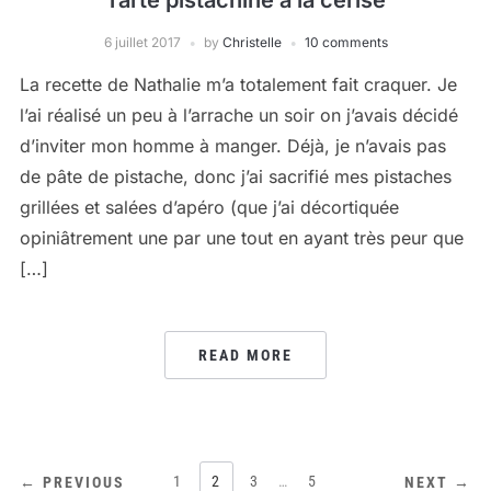
Tarte pistachine à la cerise
6 juillet 2017
by
Christelle
10 comments
La recette de Nathalie m’a totalement fait craquer. Je
l’ai réalisé un peu à l’arrache un soir on j’avais décidé
d’inviter mon homme à manger. Déjà, je n’avais pas
de pâte de pistache, donc j’ai sacrifié mes pistaches
grillées et salées d’apéro (que j’ai décortiquée
opiniâtrement une par une tout en ayant très peur que
[…]
READ MORE
PAGINATION
1
2
3
…
5
← PREVIOUS
NEXT →