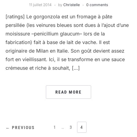
11 juillet 2014
by
Christelle
0 comments
[ratings] Le gorgonzola est un fromage à pâte
persillée (les veinures bleues sont dues à l’ajout d’une
moisissure –penicillium glaucum– lors de la
fabrication) fait à base de lait de vache. Il est
originaire de Milan en Italie. Son goût devient assez
fort en vieillissant. Ici, il se transforme en une sauce
crémeuse et riche à souhait, […]
READ MORE
PAGINATION
1
…
3
4
← PREVIOUS
DES