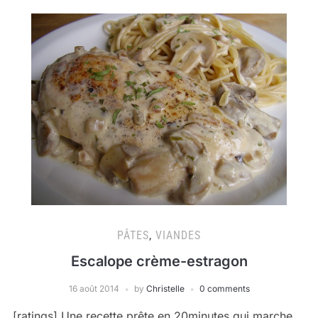
PÂTES
,
VIANDES
Escalope crème-estragon
16 août 2014
by
Christelle
0 comments
[ratings] Une recette prête en 20minutes qui marche