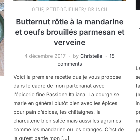
OEUF
,
PETIT-DÉJEUNER/ BRUNCH
Butternut rôtie à la mandarine
et oeufs brouillés parmesan et
verveine
4 décembre 2017
by
Christelle
15
comments
L
Voici la première recette que je vous propose
s
dans le cadre de mon partenariat avec
f
l’épicerie fine Passione Italiana. La courge se
(
marie en général plutôt bien avec les épices
i
pour pain d’épices, les châtaignes, la
p
charcuterie bien salée mais aussi les agrumes
m
comme les mandarine ou les oranges. C’est de
p
é
la qu’est partie mon […]