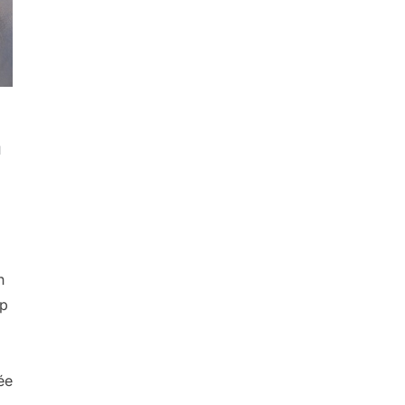
a
n
up
ée