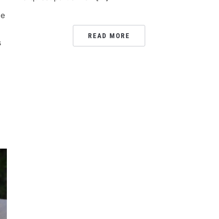
de
READ MORE
s