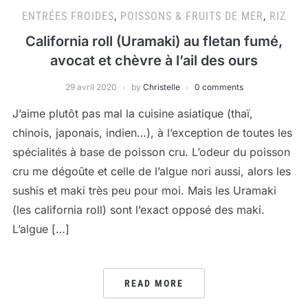
ENTRÉES FROIDES
,
POISSONS & FRUITS DE MER
,
RIZ
California roll (Uramaki) au fletan fumé,
avocat et chèvre à l’ail des ours
29 avril 2020
by
Christelle
0 comments
J’aime plutôt pas mal la cuisine asiatique (thaï,
chinois, japonais, indien…), à l’exception de toutes les
spécialités à base de poisson cru. L’odeur du poisson
cru me dégoûte et celle de l’algue nori aussi, alors les
sushis et maki très peu pour moi. Mais les Uramaki
(les california roll) sont l’exact opposé des maki.
L’algue […]
READ MORE