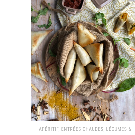
APÉRITIF
,
ENTRÉES CHAUDES
,
LÉGUMES &