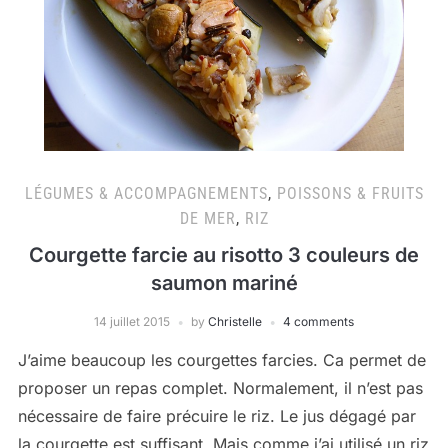
LÉGUMES & ACCOMPAGNEMENTS
,
POISSONS & FRUITS
DE MER
,
RIZ
Courgette farcie au risotto 3 couleurs de
saumon mariné
14 juillet 2015
by
Christelle
4 comments
J’aime beaucoup les courgettes farcies. Ca permet de
proposer un repas complet. Normalement, il n’est pas
nécessaire de faire précuire le riz. Le jus dégagé par
la courgette est suffisant. Mais comme j’ai utilisé un riz