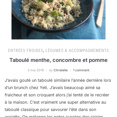
ENTRÉES FROIDES
,
LÉGUMES & ACCOMPAGNEMENTS
Taboulé menthe, concombre et pomme
5 mai 2019
by
Christelle
1 comment
J’avais gouté un taboulé similaire l’année dernière lors
d’un brunch chez Yeti. J’avais beaucoup aimé sa
fraicheur et son croquant alors j’ai tenté de le recréer
à la maison. C’est vraiment une super alternative au
taboulé classique pour savourer l’été dans son
assiette. On mélange les notes sucrées des raisins