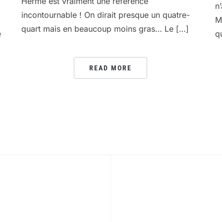
Hermé est vraiment une référence
n
incontournable ! On dirait presque un quatre-
M
quart mais en beaucoup moins gras… Le […]
e
q
READ MORE