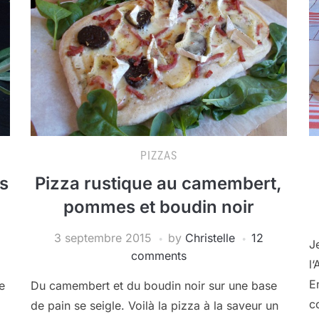
PIZZAS
s
Pizza rustique au camembert,
pommes et boudin noir
3 septembre 2015
by
Christelle
12
J
comments
l
E
e
Du camembert et du boudin noir sur une base
c
de pain se seigle. Voilà la pizza à la saveur un