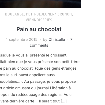
BOULANGE
,
PETIT-DÉJEUNER/ BRUNCH
,
VIENNOISERIES
Pain au chocolat
4 septembre 2015
by
Christelle
7
comments
uisque je vous ai présenté le croissant, il
allait bien que je vous présente son petit-frère
 le pain au chocolat (que des gens étranges
ans le sud-ouest appellent aussi
hocolatine…). Au passage, je vous propose
et article amusant du journal Libération à
ropos du redécoupage des régions. Voici
avant-dernière carte : Il serait tout […]