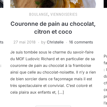
BOULANGE
,
VIENNOISERIES
Couronne de pain au chocolat,
citron et coco
ts
27 mai 2018
by
Christelle
16 comments
Je suis tombée sous le charme du savoir-faire
P
du MOF Ludovic Richard et en particulier de sa
f
:
couronne de pain au chocolat à la framboise
:
ainsi que celle au chocolat-noisette. Il n’y a rien
d
de bien sorcier dans ce façonnage mais il est
c
très spectaculaire et convivial. C’est coloré et
c
cela plaira aux enfants et, […]
p
l’