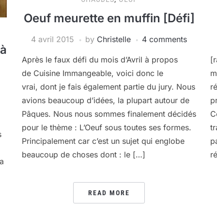
Oeuf meurette en muffin [Défi]
4 avril 2015
by
Christelle
4 comments
 à
Après le faux défi du mois d’Avril à propos
[
de Cuisine Immangeable, voici donc le
m
vrai, dont je fais également partie du jury. Nous
ré
avions beaucoup d’idées, la plupart autour de
p
Pâques. Nous nous sommes finalement décidés
C
pour le thème : L’Oeuf sous toutes ses formes.
t
s
Principalement car c’est un sujet qui englobe
p
beaucoup de choses dont : le […]
r
la
READ MORE