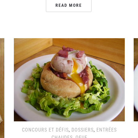
READ MORE
CONCOURS ET DÉFIS
,
DOSSIERS
,
ENTRÉES
CHAUDES
,
OEUF