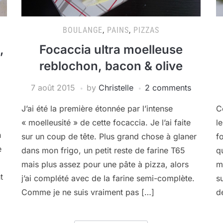
BOULANGE
,
PAINS
,
PIZZAS
,
Focaccia ultra moelleuse
reblochon, bacon & olive
7 août 2015
by
Christelle
2 comments
J’ai été la première étonnée par l’intense
C
« moelleusité » de cette focaccia. Je l’ai faite
l
n
sur un coup de tête. Plus grand chose à glaner
f
e
dans mon frigo, un petit reste de farine T65
q
mais plus assez pour une pâte à pizza, alors
m
t
j’ai complété avec de la farine semi-complète.
s
Comme je ne suis vraiment pas […]
d