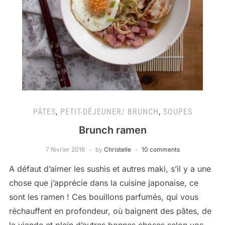
PÂTES
,
PETIT-DÉJEUNER/ BRUNCH
,
SOUPES
Brunch ramen
7 février 2016
by
Christelle
10 comments
A défaut d’aimer les sushis et autres maki, s’il y a une
chose que j’apprécie dans la cuisine japonaise, ce
sont les ramen ! Ces bouillons parfumés, qui vous
réchauffent en profondeur, où baignent des pâtes, de
la viande et plein d’autres bonnes choses selon vos