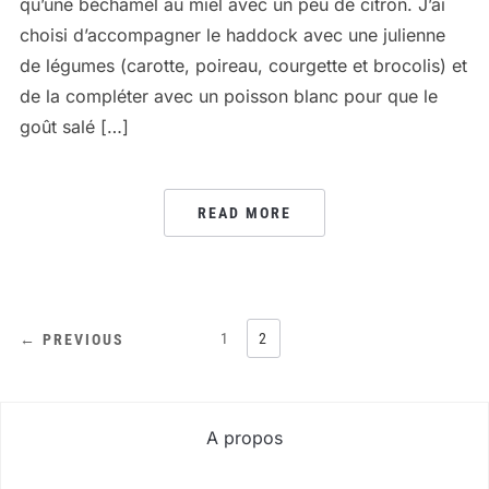
qu’une béchamel au miel avec un peu de citron. J’ai
choisi d’accompagner le haddock avec une julienne
de légumes (carotte, poireau, courgette et brocolis) et
de la compléter avec un poisson blanc pour que le
goût salé […]
READ MORE
PAGINATION
1
2
← PREVIOUS
DES
PUBLICATIONS
A propos