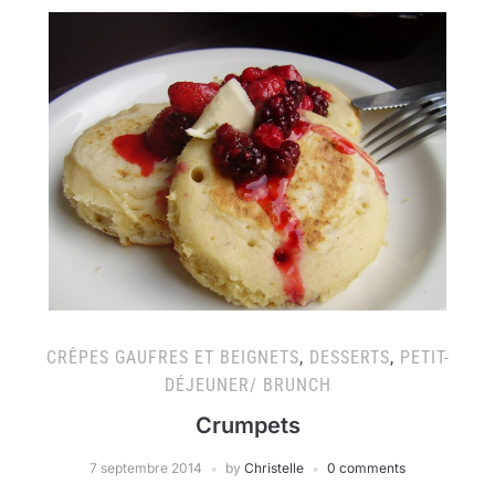
CRÊPES GAUFRES ET BEIGNETS
,
DESSERTS
,
PETIT-
DÉJEUNER/ BRUNCH
Crumpets
7 septembre 2014
by
Christelle
0 comments