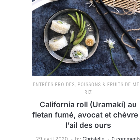
ENTRÉES FROIDES
,
POISSONS & FRUITS DE ME
RIZ
California roll (Uramaki) au
fletan fumé, avocat et chèvre
l’ail des ours
29 avril 2020
by
Christelle
0 comment