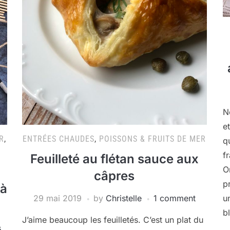
N
e
R
,
ENTRÉES CHAUDES
,
POISSONS & FRUITS DE MER
q
f
Feuilleté au flétan sauce aux
O
câpres
p
 à
29 mai 2019
by
Christelle
1 comment
u
b
J’aime beaucoup les feuilletés. C’est un plat du
s