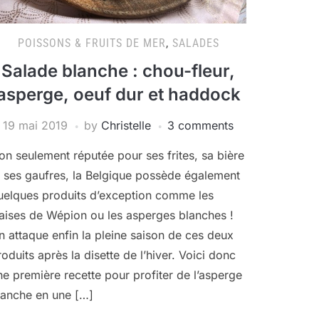
POISSONS & FRUITS DE MER
,
SALADES
Salade blanche : chou-fleur,
asperge, oeuf dur et haddock
19 mai 2019
by
Christelle
3 comments
on seulement réputée pour ses frites, sa bière
t ses gaufres, la Belgique possède également
uelques produits d’exception comme les
raises de Wépion ou les asperges blanches !
n attaque enfin la pleine saison de ces deux
roduits après la disette de l’hiver. Voici donc
ne première recette pour profiter de l’asperge
lanche en une […]