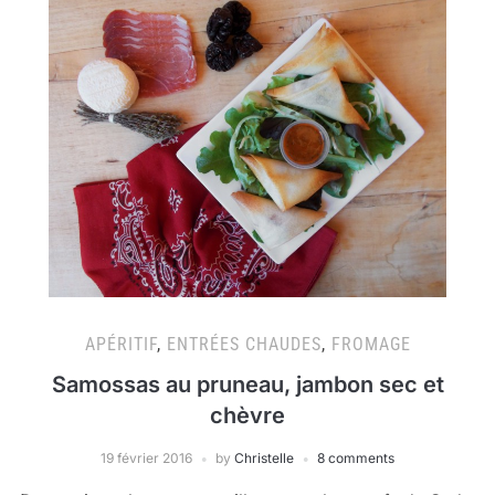
APÉRITIF
,
ENTRÉES CHAUDES
,
FROMAGE
Samossas au pruneau, jambon sec et
chèvre
19 février 2016
by
Christelle
8 comments