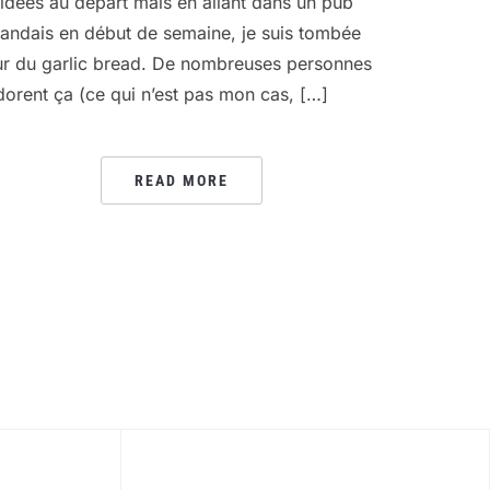
’idées au départ mais en allant dans un pub
rlandais en début de semaine, je suis tombée
ur du garlic bread. De nombreuses personnes
dorent ça (ce qui n’est pas mon cas, […]
READ MORE