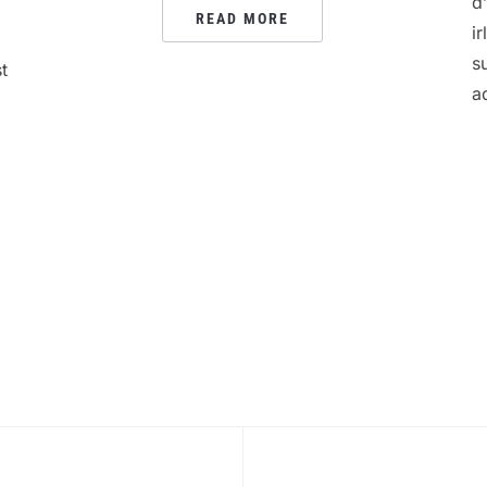
d
READ MORE
i
s
t
a