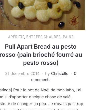
APÉRITIF
,
ENTRÉES CHAUDES
,
PAINS
Pull Apart Bread au pesto
rosso (pain brioché fourré au
pesto rosso)
21 décembre 2014
by
Christelle
0
comments
ratings] Pour le pot de Noël de mon labo, j’ai
hoisi d’apporter quelque chose de salé,
istoire de changer un peu. Je n’avais pas trop