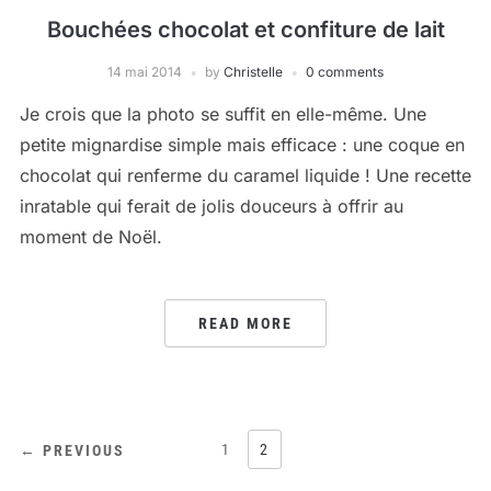
Bouchées chocolat et confiture de lait
14 mai 2014
by
Christelle
0 comments
Je crois que la photo se suffit en elle-même. Une
petite mignardise simple mais efficace : une coque en
chocolat qui renferme du caramel liquide ! Une recette
inratable qui ferait de jolis douceurs à offrir au
moment de Noël.
READ MORE
PAGINATION
1
2
← PREVIOUS
DES