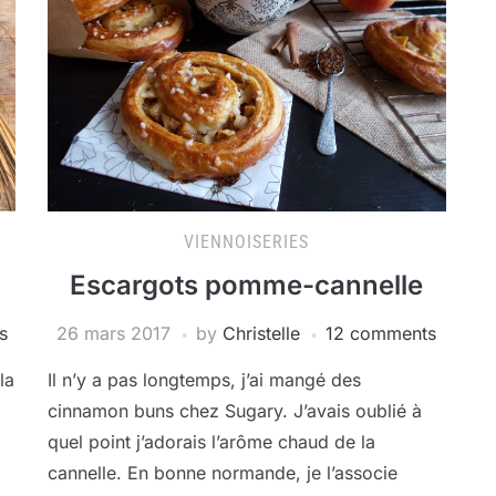
VIENNOISERIES
Escargots pomme-cannelle
s
26 mars 2017
by
Christelle
12 comments
la
Il n’y a pas longtemps, j’ai mangé des
cinnamon buns chez Sugary. J’avais oublié à
quel point j’adorais l’arôme chaud de la
cannelle. En bonne normande, je l’associe