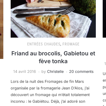
ENTRÉES CHAUDES
,
FROMAGE
Friand au brocolis, Gabietou et
fève tonka
14 avril 2016
by
Christelle
20 comments
U
e
Lors de la nuit des Fromages de fin Mars
p
organisée par la fromagerie Jean D’Alos, j’ai
u
découvert un fromage qui m’était totalement
c
inconnu : le Gabiétou. Déjà, j’ai adoré son