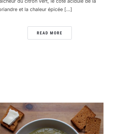
raîcheur du citron vert, le côté acidulé de la
oriandre et la chaleur épicée […]
READ MORE