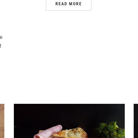
READ MORE
de
t