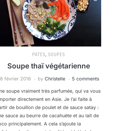
PÂTES
,
SOUPES
Soupe thaï végétarienne
18 février 2016
by
Christelle
5 comments
ne soupe vraiment très parfumée, qui va vous
mporter directement en Asie. Je l’ai faite à
artir de bouillon de poulet et de sauce satay :
ne sauce au beurre de cacahuète et au lait de
oco principalement. A cela s’ajoute la