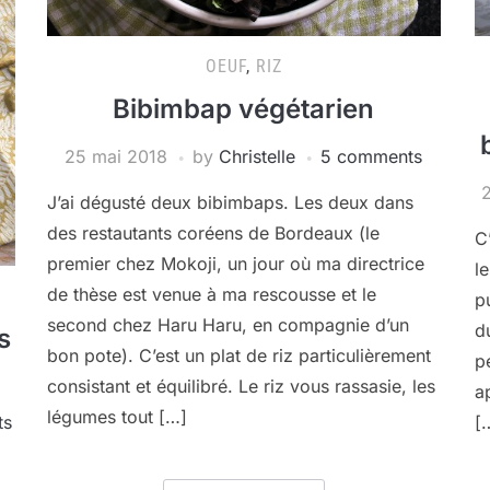
OEUF
,
RIZ
Bibimbap végétarien
25 mai 2018
by
Christelle
5 comments
2
J’ai dégusté deux bibimbaps. Les deux dans
des restautants coréens de Bordeaux (le
C
premier chez Mokoji, un jour où ma directrice
le
de thèse est venue à ma rescousse et le
p
second chez Haru Haru, en compagnie d’un
d
s
bon pote). C’est un plat de riz particulièrement
p
consistant et équilibré. Le riz vous rassasie, les
a
légumes tout […]
ts
[