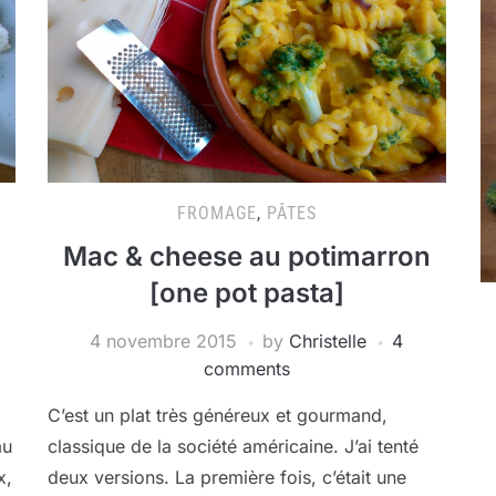
FROMAGE
,
PÂTES
Mac & cheese au potimarron
[one pot pasta]
4 novembre 2015
by
Christelle
4
comments
C’est un plat très généreux et gourmand,
au
classique de la société américaine. J’ai tenté
x,
deux versions. La première fois, c’était une