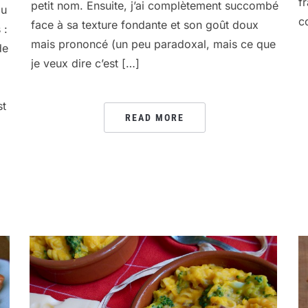
f
petit nom. Ensuite, j’ai complètement succombé
ou
c
face à sa texture fondante et son goût doux
 :
mais prononcé (un peu paradoxal, mais ce que
de
je veux dire c’est […]
st
READ MORE