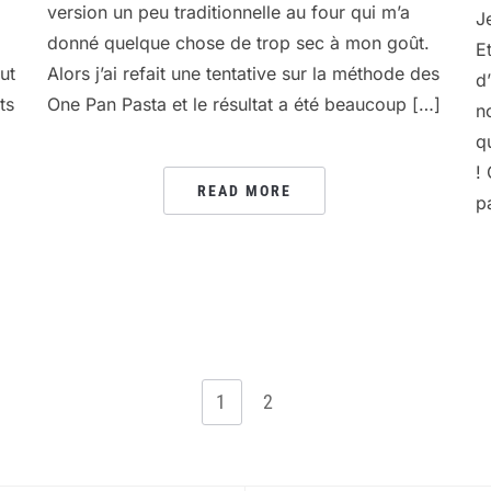
version un peu traditionnelle au four qui m’a
J
donné quelque chose de trop sec à mon goût.
E
ut
Alors j’ai refait une tentative sur la méthode des
d
ts
One Pan Pasta et le résultat a été beaucoup […]
n
q
!
READ MORE
p
1
2