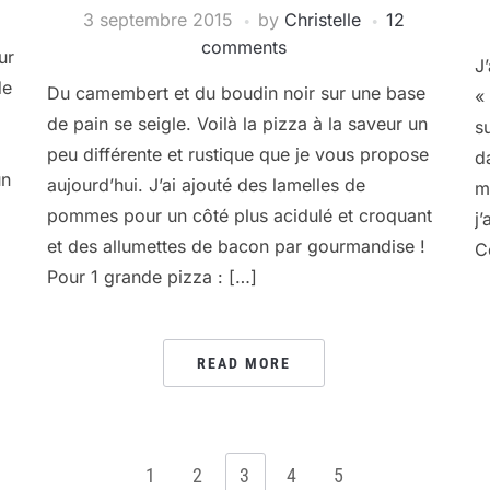
3 septembre 2015
by
Christelle
12
comments
ur
J
de
Du camembert et du boudin noir sur une base
«
de pain se seigle. Voilà la pizza à la saveur un
s
peu différente et rustique que je vous propose
d
un
aujourd’hui. J’ai ajouté des lamelles de
m
pommes pour un côté plus acidulé et croquant
j
et des allumettes de bacon par gourmandise !
C
Pour 1 grande pizza : […]
READ MORE
1
2
3
4
5