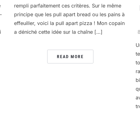
e
rempli parfaitement ces critères. Sur le même
-
principe que les pull apart bread ou les pains à
effeuiller, voici la pull apart pizza ! Mon copain
i
a déniché cette idée sur la chaîne […]
U
t
READ MORE
t
r
b
q
a
t