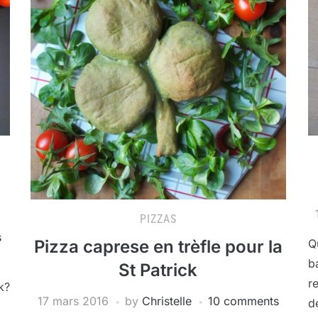
PIZZAS
s
Pizza caprese en trèfle pour la
Q
b
St Patrick
r
k?
17 mars 2016
by
Christelle
10 comments
d