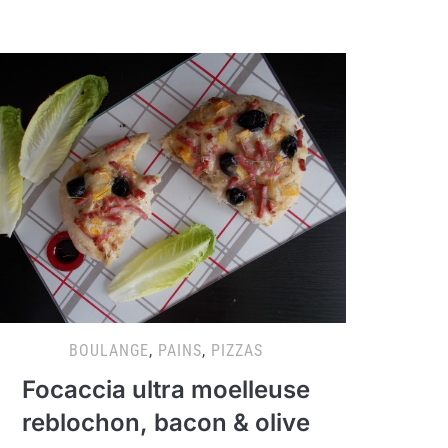
BOULANGE
,
PAINS
,
PIZZAS
Focaccia ultra moelleuse
reblochon, bacon & olive