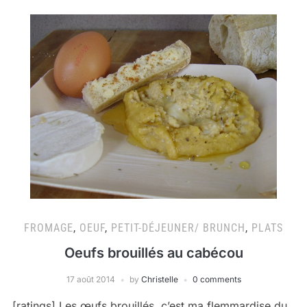
FROMAGE
,
OEUF
,
PETIT-DÉJEUNER/ BRUNCH
,
PLATS
Oeufs brouillés au cabécou
17 août 2014
by
Christelle
0 comments
[ratings] Les œufs brouillés, c’est ma flemmardise du