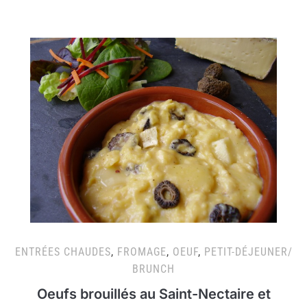
ENTRÉES CHAUDES
,
FROMAGE
,
OEUF
,
PETIT-DÉJEUNER/
BRUNCH
Oeufs brouillés au Saint-Nectaire et