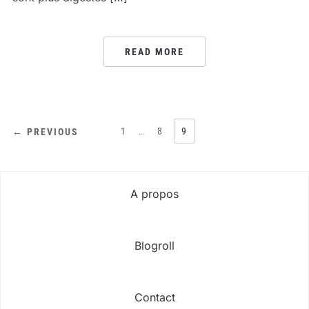
READ MORE
PAGINATION
1
…
8
9
← PREVIOUS
DES
PUBLICATIONS
A propos
Blogroll
Contact