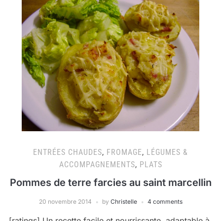
ENTRÉES CHAUDES
,
FROMAGE
,
LÉGUMES &
ACCOMPAGNEMENTS
,
PLATS
Pommes de terre farcies au saint marcellin
20 novembre 2014
by
Christelle
4 comments
[ratings] Un recette facile et nourrissante, adaptable à