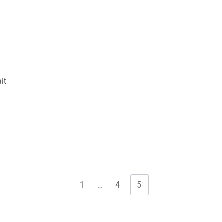
it
1
…
4
5