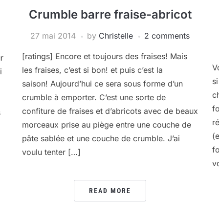
Crumble barre fraise-abricot
27 mai 2014
by
Christelle
2 comments
[ratings] Encore et toujours des fraises! Mais
r
V
les fraises, c’est si bon! et puis c’est la
i
s
saison! Aujourd’hui ce sera sous forme d’un
c
crumble à emporter. C’est une sorte de
f
confiture de fraises et d’abricots avec de beaux
s
r
morceaux prise au piège entre une couche de
(
pâte sablée et une couche de crumble. J’ai
f
voulu tenter […]
v
READ MORE