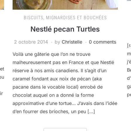
BISCUITS, MIGNARDISES ET BOUCHÉES
Nestlé pecan Turtles
2 octobre 2014
by
Christelle
0 comments
[
m
Voilà une gâterie que l’on ne trouve
j’
malheureusement pas en France et que Nestlé
et
B
réserve à nos amis canadiens. Il s’agit d’un
ou
d
caramel fondant aux noix de pécan (aka
g
pacane dans le vocable local) enrobé de
ir
p
chocolat auquel on a donné la forme
approximative d’une tortue… J’avais dans l’idée
d’en fourrer des brioches, un peu […]